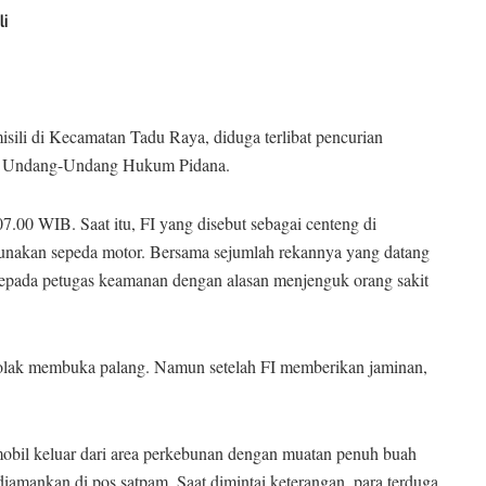
li
misili di Kecamatan Tadu Raya, diduga terlibat pencurian
tab Undang-Undang Hukum Pidana.
07.00 WIB. Saat itu, FI yang disebut sebagai centeng di
unakan sepeda motor. Bersama sejumlah rekannya yang datang
 kepada petugas keamanan dengan alasan menjenguk orang sakit
olak membuka palang. Namun setelah FI memberikan jaminan,
obil keluar dari area perkebunan dengan muatan penuh buah
iamankan di pos satpam. Saat dimintai keterangan, para terduga