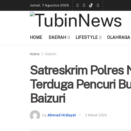
Jumat, 7 Agustus 2026
HOME
DAERAH
LIFESTYLE
OLAHRAGA
Home
Hukrim
Satreskrim Polres
Terduga Pencuri Bu
Baizuri
by
Ahmad Hidayat
2 Maret 2026