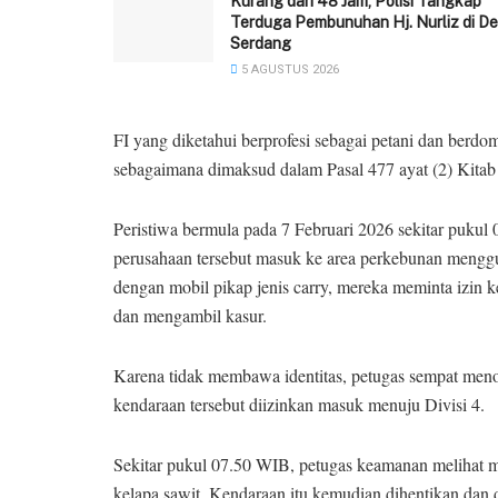
‎Kurang dari 48 Jam, Polisi Tangkap
Terduga Pembunuhan Hj. Nurliz di De
Serdang
5 AGUSTUS 2026
FI yang diketahui berprofesi sebagai petani dan berdo
sebagaimana dimaksud dalam Pasal 477 ayat (2) Ki
Peristiwa bermula pada 7 Februari 2026 sekitar pukul 
perusahaan tersebut masuk ke area perkebunan mengg
dengan mobil pikap jenis carry, mereka meminta izin
dan mengambil kasur.
Karena tidak membawa identitas, petugas sempat men
kendaraan tersebut diizinkan masuk menuju Divisi 4.
Sekitar pukul 07.50 WIB, petugas keamanan melihat m
kelapa sawit. Kendaraan itu kemudian dihentikan dan d