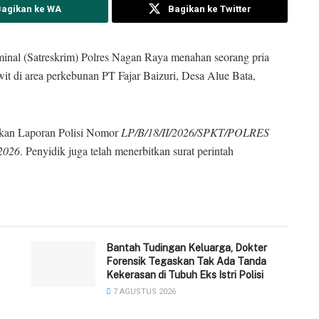
Bagikan ke WA
Bagikan ke Twitter
inal (Satreskrim)
Polres Nagan Raya
menahan seorang pria
awit di area perkebunan PT Fajar Baizuri, Desa Alue Bata,
rkan Laporan Polisi Nomor
LP/B/18/II/2026/SPKT/POLRES
2026
. Penyidik juga telah menerbitkan surat perintah
Bantah Tudingan Keluarga, Dokter
Forensik Tegaskan Tak Ada Tanda
Kekerasan di Tubuh Eks Istri Polisi
7 AGUSTUS 2026