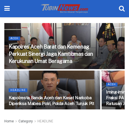
ACEH
Kapolres Aceh Barat dan Kemenag
Perkuat Sinergi Jaga Kamtibmas dan
Kerukunan Umat Beragama
ACEH
HEADLINE
Iming-imin
Kapolresta Banda Aceh dan Kasat Narkoba
Fraksi PAN
Diperiksa Mabes Polri, Polda Aceh Tunjuk Plt
Ratusan Jut
Home
Category
HEADLINE