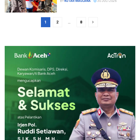
BY
KUTAR MAULANA
30 JULI 2026
1
2
…
8