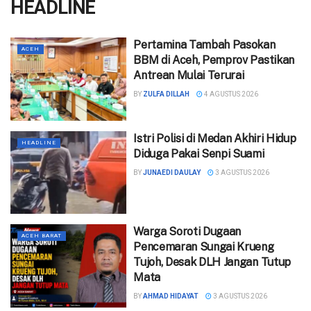
HEADLINE
Pertamina Tambah Pasokan
ACEH
BBM di Aceh, Pemprov Pastikan
Antrean Mulai Terurai
BY
ZULFA DILLAH
4 AGUSTUS 2026
‎Istri Polisi di Medan Akhiri Hidup
HEADLINE
Diduga Pakai Senpi Suami
BY
JUNAEDI DAULAY
3 AGUSTUS 2026
Warga Soroti Dugaan
ACEH BARAT
Pencemaran Sungai Krueng
Tujoh, Desak DLH Jangan Tutup
Mata
BY
AHMAD HIDAYAT
3 AGUSTUS 2026