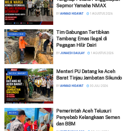
Sepmor Yamaha NMAX
BY
AHMAD HIDAYAT
1 AGUSTUS 2026
‎Tim Gabungan Tertibkan
HEADLINE
Tambang Emas Ilegal di
Pegagan Hilir Dairi ‎
BY
JUNAEDI DAULAY
1 AGUSTUS 2026
Menteri PU Datang ke Aceh
ACEH BARAT
Barat Tinjau Jambatan Sikundo
BY
AHMAD HIDAYAT
30 JULI 2026
Pemerintah Aceh Telusuri
ACEH
Penyebab Kelangkaan Semen
dan BBM