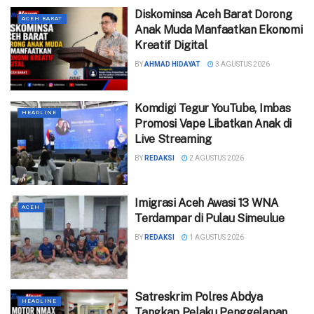
Diskominsa Aceh Barat Dorong
ACEH BARAT
Anak Muda Manfaatkan Ekonomi
Kreatif Digital
BY
AHMAD HIDAYAT
3 AGUSTUS 2026
Komdigi Tegur YouTube, Imbas
HEADLINE
Promosi Vape Libatkan Anak di
Live Streaming
BY
REDAKSI
2 AGUSTUS 2026
Imigrasi Aceh Awasi 13 WNA
ACEH
Terdampar di Pulau Simeulue
BY
REDAKSI
1 AGUSTUS 2026
Satreskrim Polres Abdya
HEADLINE
Tangkap Pelaku Penggelapan