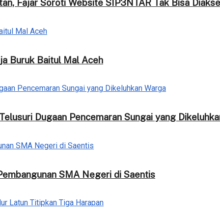
tan, Fajar Soroti Website SIP3NTAR Tak Bisa Diaks
ja Buruk Baitul Mal Aceh
 Telusuri Dugaan Pencemaran Sungai yang Dikeluhk
ji Pembangunan SMA Negeri di Saentis