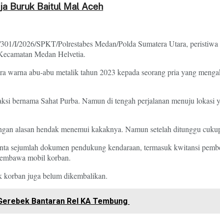
ja Buruk Baitul Mal Aceh
/I/2026/SPKT/Polrestabes Medan/Polda Sumatera Utara, peristiwa itu
Kecamatan Medan Helvetia.
ra warna abu-abu metalik tahun 2023 kepada seorang pria yang meng
saksi bernama Sahat Purba. Namun di tengah perjalanan menuju lokasi y
engan alasan hendak menemui kakaknya. Namun setelah ditunggu cukup l
ta sejumlah dokumen pendukung kendaraan, termasuk kwitansi pembelia
membawa mobil korban.
lik korban juga belum dikembalikan.
Gerebek Bantaran Rel KA Tembung