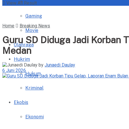
Kuliner
View All Result
Gaming
Home
Breaking News
Movie
Guru SD Diduga Jadi Korban T
Olahraga
Medan
Hukrim
by
Junaedi Daulay
6 Juni 2026
Hukum
Kriminal
Ekobis
Ekonomi