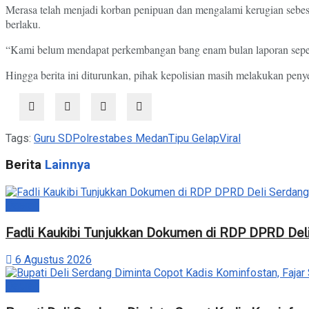
Merasa telah menjadi korban penipuan dan mengalami kerugian sebesa
berlaku.
“Kami belum mendapat perkembangan bang enam bulan laporan seper
Hingga berita ini diturunkan, pihak kepolisian masih melakukan peny
Tags:
Guru SD
Polrestabes Medan
Tipu Gelap
Viral
Berita
Lainnya
Daerah
Fadli Kaukibi Tunjukkan Dokumen di RDP DPRD Del
6 Agustus 2026
Daerah