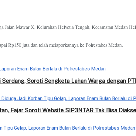
rga Jalan Mawar X, Kelurahan Helvetia Tengah, Kecamatan Medan Hel
pai Rp150 juta dan telah melaporkannya ke Polrestabes Medan.
i Serdang, Soroti Sengketa Lahan Warga dengan PT
tan, Fajar Soroti Website SIP3NTAR Tak Bisa Diaks