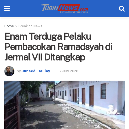
Home
Breaking News
Enam Terduga Pelaku
Pembacokan Ramadsyah di
Jermal VII Ditangkap
by
Junaedi Daulay
7 Juni 2026