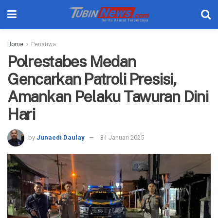
Home
Peristiwa
Polrestabes Medan
Gencarkan Patroli Presisi,
Amankan Pelaku Tawuran Dini
Hari
by
Junaedi Daulay
31 Januari 2025