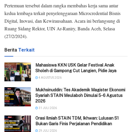
Pertemuan tersebut dalam rangka membahas kerja sama antar
kedua lembaga terkait penyelenggaraan Microcredential Bisnis
Digital, Inovasi, dan Kewirausahaan. Acara ini berlangsung di
Ruang Sidang Rektor, UIN Ar-Raniry, Banda Aceh, Selasa
(27/2/2024).
Berita
Terkait
Mahasiswa KKN USK Gelar Festival Anak
Sholeh di Gampong Cut Langien, Pidie Jaya
4 AGUSTUS 2026
Mukhsinuddin: Tes Akademik Magister Ekonomi
Syariah STAIN Meulaboh Dimulai 5-6 Agustus
2026
31 JULI 2026
Orasi Ilmiah STAIN TDM, Ikhwan: Lulusan S1
Bukan Garis Finis Perjalanan Pendidikan
29 JULI 2026