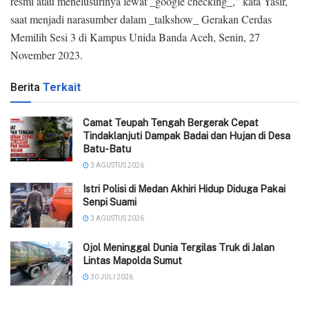
resmi atau menelusurinya lewat _google checking_,” kata Yasir,
saat menjadi narasumber dalam _talkshow_ Gerakan Cerdas
Memilih Sesi 3 di Kampus Unida Banda Aceh, Senin, 27
November 2023.
Berita
Terkait
Camat Teupah Tengah Bergerak Cepat
Tindaklanjuti Dampak Badai dan Hujan di Desa
Batu-Batu
3 AGUSTUS 2026
‎Istri Polisi di Medan Akhiri Hidup Diduga Pakai
Senpi Suami
3 AGUSTUS 2026
Ojol Meninggal Dunia Tergilas Truk di Jalan
Lintas Mapolda Sumut
30 JULI 2026