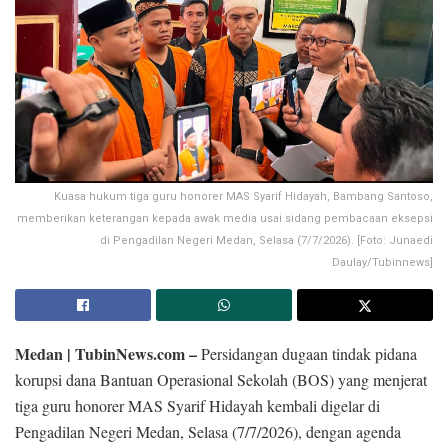
‎Kuasa hukum tiga guru honorer MAS Syarif Hidayah, Bambang Santoso,
memberikan keterangan kepada awak media usai sidang pembacaan eksepsi
di Pengadilan Negeri Medan, Selasa (7/7/2026). [Foto: Junaedi
Daulay/Tubinnews]
Medan | TubinNews.com –
Persidangan dugaan tindak pidana
korupsi dana Bantuan Operasional Sekolah (BOS) yang menjerat
tiga guru honorer MAS Syarif Hidayah kembali digelar di
Pengadilan Negeri Medan, Selasa (7/7/2026), dengan agenda