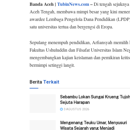
Banda Aceh |
TubinNews.com
–
Di tengah sejuknya
Aceh Tengah, membawa mimpi besar yang kini menembus 
awardee Lembaga Pengelola Dana Pendidikan (LPDP) un
satu universitas tertua dan bergengsi di Eropa.
Sepulang menempuh pendidikan, Arfiansyah memilih k
Fakultas Ushuluddin dan Filsafat Universitas Islam Ne
mengembangkan kajian keislaman dan pemikiran kriti
bermimpi setinggi langit.
Berita
Terkait
Sebambu Lokan Sungai Krueng Tujo
Sejuta Harapan
3 AGUSTUS 2026
Mengenang Teuku Umar, Menyusuri
Wisata Sejarah yang Menjadi