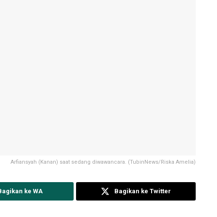
Arfiansyah (Kanan) saat sedang diwawancara. (TubinNews/Riska Amelia)
Bagikan ke WA
Bagikan ke Twitter