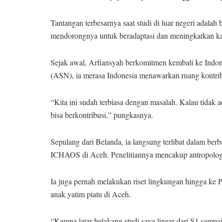
Tantangan terbesarnya saat studi di luar negeri adala
mendorongnya untuk beradaptasi dan meningkatkan kap
Sejak awal, Arfiansyah berkomitmen kembali ke Indone
(ASN), ia merasa Indonesia menawarkan ruang kontribu
“Kita ini sudah terbiasa dengan masalah. Kalau tidak a
bisa berkontribusi,” pungkasnya.
Sepulang dari Belanda, ia langsung terlibat dalam berb
ICHAOS di Aceh. Penelitiannya mencakup antropologi
Ia juga pernah melakukan riset lingkungan hingga ke Pa
anak yatim piatu di Aceh.
“Karena latar belakang studi saya linear dari S1 samp