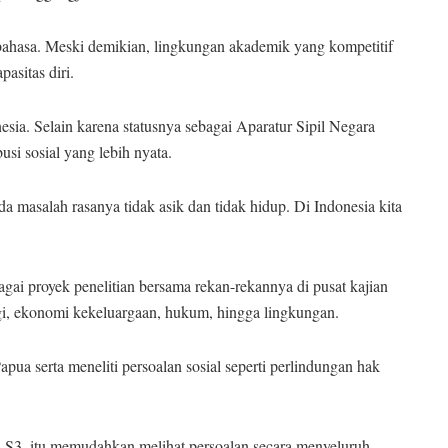
h bahasa. Meski demikian, lingkungan akademik yang kompetitif
asitas diri.
sia. Selain karena statusnya sebagai Aparatur Sipil Negara
si sosial yang lebih nyata.
da masalah rasanya tidak asik dan tidak hidup. Di Indonesia kita
agai proyek penelitian bersama rekan-rekannya di pusat kajian
, ekonomi kekeluargaan, hukum, hingga lingkungan.
pua serta meneliti persoalan sosial seperti perlindungan hak
ai S3, itu memudahkan melihat persoalan secara menyeluruh.