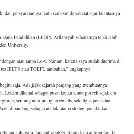
, dan persyaratannya tentu semakin diperketat agar kualitasnya
 Dana Pendidikan (LPDP), Arfiansyah sebenarnya telah lebih
den University.
 dengan atau tanpa LoA. Namun, karena saya sudah diterima di
kan tes IELTS atau TOEFL tambahan,” ungkapnya.
begitu saja. Ada jejak sejarah panjang yang membuatnya
. Leiden dikenal sebagai pusat kajian tentang Aceh sejak era
gronje, seorang antropolog, orientalis, sekaligus penasihat
ceh dipandang sebagai arsitek utama strategi penaklukan
 Belanda itu gara-gara antropologi. Snouck itu antropolog. Ia