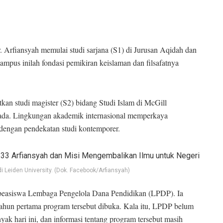
r. Arfiansyah memulai studi sarjana (S1) di Jurusan Aqidah dan
kampus inilah fondasi pemikiran keislaman dan filsafatnya
an studi magister (S2) bidang Studi Islam di McGill
nada. Lingkungan akademik internasional memperkaya
 dengan pendekatan studi kontemporer.
 Leiden University. (Dok. Facebook/Arfiansyah)
m beasiswa Lembaga Pengelola Dana Pendidikan (LPDP). Ia
 tahun pertama program tersebut dibuka. Kala itu, LPDP belum
ak hari ini, dan informasi tentang program tersebut masih