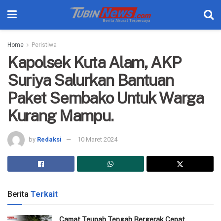
Home
Peristiwa
Kapolsek Kuta Alam, AKP
Suriya Salurkan Bantuan
Paket Sembako Untuk Warga
Kurang Mampu.
by
Redaksi
10 Maret 2024
Berita
Terkait
Camat Teupah Tengah Bergerak Cepat