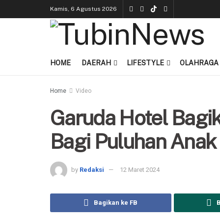
Kamis, 6 Agustus 2026
HOME
DAERAH
LIFESTYLE
OLAHRAGA
Home
Video
Garuda Hotel Bagi
Bagi Puluhan Anak 
by
Redaksi
12 Maret 2024
Bagikan ke FB