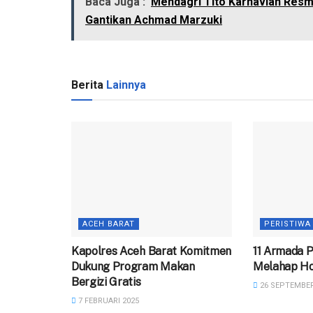
Baca Juga :
Mendagri Tito Karnavian Resm
Gantikan Achmad Marzuki
Berita
Lainnya
ACEH BARAT
PERISTIWA
Kapolres Aceh Barat Komitmen
11 Armada 
Dukung Program Makan
Melahap Ho
Bergizi Gratis
26 SEPTEMBER
7 FEBRUARI 2025