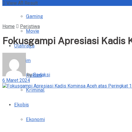
Kuliner
View All Result
Gaming
Home
Peristiwa
Movie
Fokusgampi Apresiasi Kadis 
Olahraga
Hukrim
by
Redaksi
Hukum
6 Maret 2024
Kriminal
Ekobis
Ekonomi