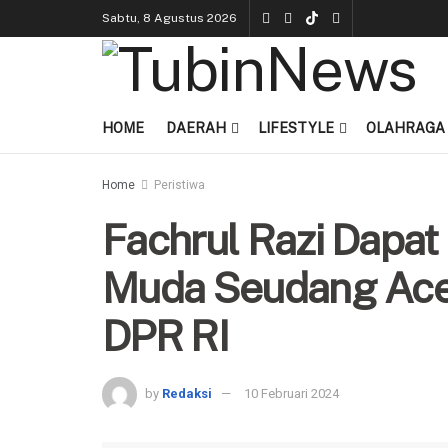
Sabtu, 8 Agustus 2026
HOME
DAERAH
LIFESTYLE
OLAHRAGA
Home
Peristiwa
Fachrul Razi Dapa
Muda Seudang Aceh
DPR RI
by
Redaksi
10 Februari 2024