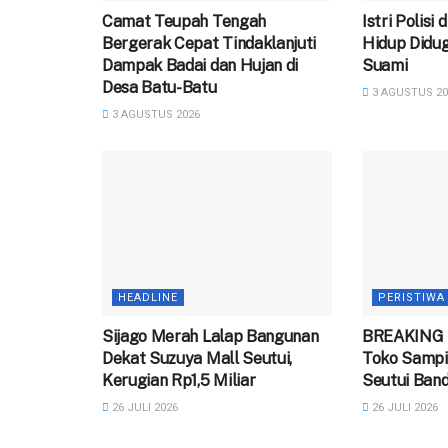
Camat Teupah Tengah
‎Istri Polisi
Bergerak Cepat Tindaklanjuti
Hidup Didug
Dampak Badai dan Hujan di
Suami
Desa Batu-Batu
3 AGUSTUS 20
3 AGUSTUS 2026
HEADLINE
PERISTIWA
Sijago Merah Lalap Bangunan
BREAKING 
Dekat Suzuya Mall Seutui,
Toko Sampi
Kerugian Rp1,5 Miliar
Seutui Ban
26 JULI 2026
26 JULI 2026