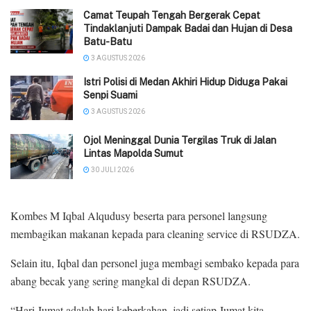
Camat Teupah Tengah Bergerak Cepat
Tindaklanjuti Dampak Badai dan Hujan di Desa
Batu-Batu
3 AGUSTUS 2026
‎Istri Polisi di Medan Akhiri Hidup Diduga Pakai
Senpi Suami
3 AGUSTUS 2026
Ojol Meninggal Dunia Tergilas Truk di Jalan
Lintas Mapolda Sumut
30 JULI 2026
Kombes M Iqbal Alqudusy beserta para personel langsung
membagikan makanan kepada para cleaning service di RSUDZA.
Selain itu, Iqbal dan personel juga membagi sembako kepada para
abang becak yang sering mangkal di depan RSUDZA.
“Hari Jumat adalah hari keberkahan, jadi setiap Jumat kita