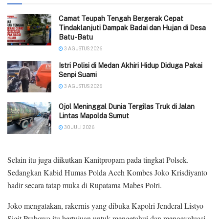
Camat Teupah Tengah Bergerak Cepat
Tindaklanjuti Dampak Badai dan Hujan di Desa
Batu-Batu
3 AGUSTUS 2026
‎Istri Polisi di Medan Akhiri Hidup Diduga Pakai
Senpi Suami
3 AGUSTUS 2026
Ojol Meninggal Dunia Tergilas Truk di Jalan
Lintas Mapolda Sumut
30 JULI 2026
Selain itu juga diikutkan Kanitpropam pada tingkat Polsek.
Sedangkan Kabid Humas Polda Aceh Kombes Joko Krisdiyanto
hadir secara tatap muka di Rupatama Mabes Polri.
Joko mengatakan, rakernis yang dibuka Kapolri Jenderal Listyo
Sigit Prabowo itu bertujuan untuk mengetahui dan mengevaluasi