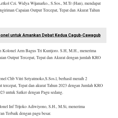
tkol Czi. Widya Wijanarko., S.Sos., M.Tr (Han), mendapat
giriman Capaian Output Tercepat, Tepat dan Akurat Tahun
sonel untuk Amankan Debat Kedua Cagub-Cawagub
h Kolonel Arm Bagus Tri Kuntjoro. S.H, M.H., menerima
aian Output Tercepat, Tepat dan Akurat dengan jumlah KRO
el Chb Vitri Setyatmoko,S.Sos.l, berhasil meraih 2
ut tercepat, Tepat dan akurat Tahun 2023 dengan Jumlah KRO
2023 untuk Satker dengan Pagu sedang.
onel Inf Trijoko Adiwiyono, S.H., M.Si, menerima
ran Terbaik dengan pagu besar.