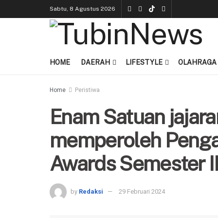
Sabtu, 8 Agustus 2026
HOME
DAERAH
LIFESTYLE
OLAHRAGA
Home
Peristiwa
Enam Satuan jajar
memperoleh Peng
Awards Semester II
by
Redaksi
29 Februari 2024