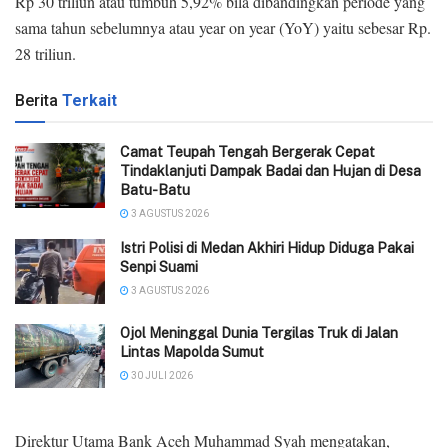
Rp 30 triliun atau tumbuh 5,92% bila dibandingkan periode yang
sama tahun sebelumnya atau year on year (YoY) yaitu sebesar Rp.
28 triliun.
Berita
Terkait
Camat Teupah Tengah Bergerak Cepat
Tindaklanjuti Dampak Badai dan Hujan di Desa
Batu-Batu
3 AGUSTUS 2026
‎Istri Polisi di Medan Akhiri Hidup Diduga Pakai
Senpi Suami
3 AGUSTUS 2026
Ojol Meninggal Dunia Tergilas Truk di Jalan
Lintas Mapolda Sumut
30 JULI 2026
Direktur Utama Bank Aceh Muhammad Syah mengatakan,