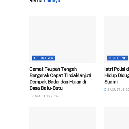
Berita
Lainnya
PERISTIWA
HEADLINE
Camat Teupah Tengah
‎Istri Polisi
Bergerak Cepat Tindaklanjuti
Hidup Didug
Dampak Badai dan Hujan di
Suami
Desa Batu-Batu
3 AGUSTUS 20
3 AGUSTUS 2026