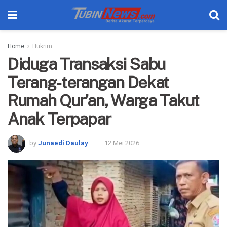
Home
Hukrim
Diduga Transaksi Sabu
Terang-terangan Dekat
Rumah Qur’an, Warga Takut
Anak Terpapar
by
Junaedi Daulay
12 Mei 2026