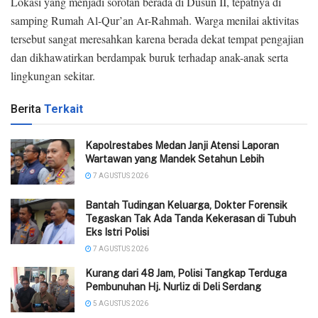
Lokasi yang menjadi sorotan berada di Dusun II, tepatnya di
samping Rumah Al-Qur’an Ar-Rahmah. Warga menilai aktivitas
tersebut sangat meresahkan karena berada dekat tempat pengajian
dan dikhawatirkan berdampak buruk terhadap anak-anak serta
lingkungan sekitar.
Berita
Terkait
Kapolrestabes Medan Janji Atensi Laporan
Wartawan yang Mandek Setahun Lebih
7 AGUSTUS 2026
Bantah Tudingan Keluarga, Dokter Forensik
Tegaskan Tak Ada Tanda Kekerasan di Tubuh
Eks Istri Polisi
7 AGUSTUS 2026
‎Kurang dari 48 Jam, Polisi Tangkap Terduga
Pembunuhan Hj. Nurliz di Deli Serdang
5 AGUSTUS 2026