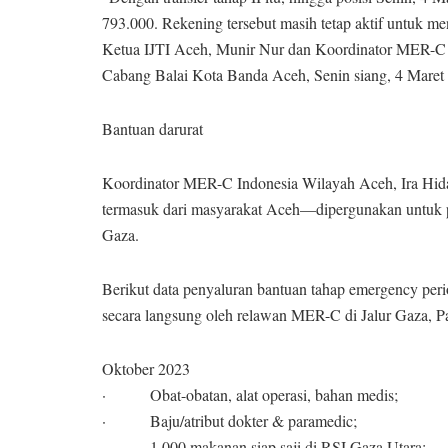
793.000. Rekening tersebut masih tetap aktif untuk 
Ketua IJTI Aceh, Munir Nur dan Koordinator MER-C 
Cabang Balai Kota Banda Aceh, Senin siang, 4 Maret
Bantuan darurat
Koordinator MER-C Indonesia Wilayah Aceh, Ira Hid
termasuk dari masyarakat Aceh—dipergunakan untuk p
Gaza.
Berikut data penyaluran bantuan tahap emergency per
secara langsung oleh relawan MER-C di Jalur Gaza, Pa
Oktober 2023
· Obat-obatan, alat operasi, bahan medis;
· Baju/atribut dokter & paramedic;
· 1.000 makanan siap saji di RSI Gaza Utara;