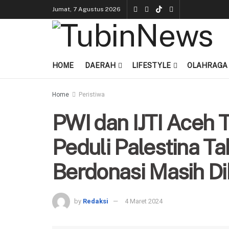
Jumat, 7 Agustus 2026
HOME
DAERAH
LIFESTYLE
OLAHRAGA
Home
Peristiwa
PWI dan IJTI Aceh 
Peduli Palestina T
Berdonasi Masih D
by
Redaksi
4 Maret 2024