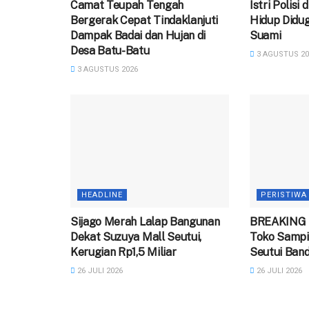
Camat Teupah Tengah
‎Istri Polisi
Bergerak Cepat Tindaklanjuti
Hidup Didug
Dampak Badai dan Hujan di
Suami
Desa Batu-Batu
3 AGUSTUS 20
3 AGUSTUS 2026
HEADLINE
PERISTIWA
Sijago Merah Lalap Bangunan
BREAKING 
Dekat Suzuya Mall Seutui,
Toko Sampi
Kerugian Rp1,5 Miliar
Seutui Ban
26 JULI 2026
26 JULI 2026