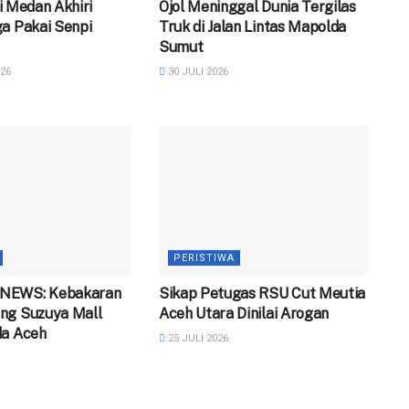
 di Medan Akhiri
Ojol Meninggal Dunia Tergilas
a Pakai Senpi
Truk di Jalan Lintas Mapolda
Sumut
26
30 JULI 2026
PERISTIWA
NEWS: Kebakaran
‎Sikap Petugas RSU Cut Meutia
ng Suzuya Mall
Aceh Utara Dinilai Arogan
da Aceh
25 JULI 2026