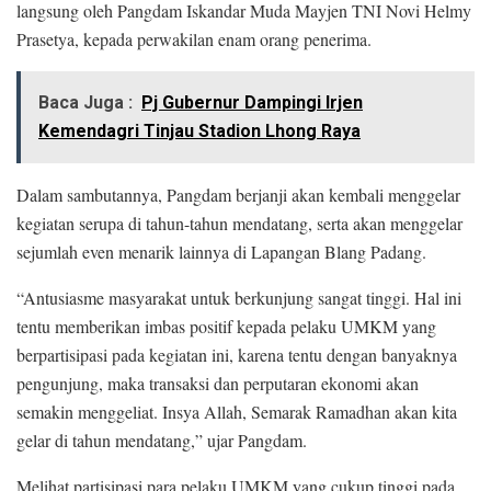
langsung oleh Pangdam Iskandar Muda Mayjen TNI Novi Helmy
Prasetya, kepada perwakilan enam orang penerima.
Baca Juga :
Pj Gubernur Dampingi Irjen
Kemendagri Tinjau Stadion Lhong Raya
Dalam sambutannya, Pangdam berjanji akan kembali menggelar
kegiatan serupa di tahun-tahun mendatang, serta akan menggelar
sejumlah even menarik lainnya di Lapangan Blang Padang.
“Antusiasme masyarakat untuk berkunjung sangat tinggi.
Hal ini
tentu memberikan imbas positif kepada pelaku UMKM yang
berpartisipasi pada kegiatan ini, karena tentu dengan banyaknya
pengunjung, maka transaksi dan perputaran ekonomi akan
semakin menggeliat.
Insya Allah, Semarak Ramadhan akan kita
gelar di tahun mendatang,” ujar Pangdam.
Melihat partisipasi para pelaku UMKM yang cukup tinggi pada