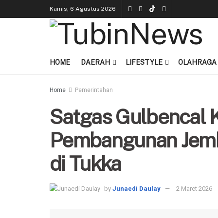
Kamis, 6 Agustus 2026
HOME
DAERAH
LIFESTYLE
OLAHRAGA
Home
Pemerintahan
Satgas Gulbencal 
Pembangunan Jemba
di Tukka
by
Junaedi Daulay
2 Maret 2026