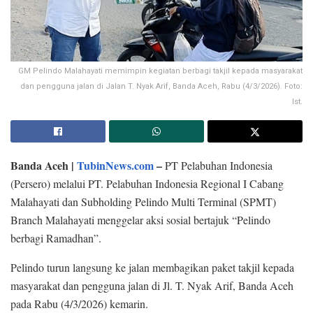
GM Pelindo Malahayati memimpin kegiatan berbagi takjil kepada masyarakat
dan pengguna jalan di Jalan T. Nyak Arif, Banda Aceh, Rabu (4/3/2026). Foto:
Ist.
Banda Aceh |
TubinNews.com
–
PT Pelabuhan Indonesia
(Persero) melalui PT. Pelabuhan Indonesia Regional I Cabang
Malahayati dan Subholding Pelindo Multi Terminal (SPMT)
Branch Malahayati menggelar aksi sosial bertajuk “Pelindo
berbagi Ramadhan”.
Pelindo turun langsung ke jalan membagikan paket takjil kepada
masyarakat dan pengguna jalan di Jl. T. Nyak Arif, Banda Aceh
pada Rabu (4/3/2026) kemarin.