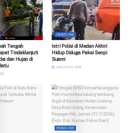
HEADLINE
pah Tengah
‎Istri Polisi di Medan Akhiri
pat Tindaklanjuti
Hidup Diduga Pakai Senpi
ai dan Hujan di
Suami
Batu
3 AGUSTUS 2026
026
HEADLINE