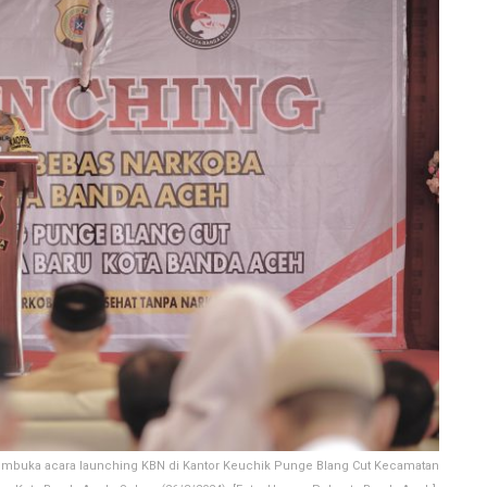
embuka acara launching KBN di Kantor Keuchik Punge Blang Cut Kecamatan