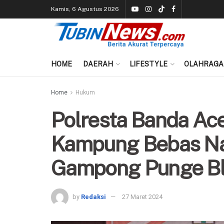
Kamis, 6 Agustus 2026
HOME
DAERAH
LIFESTYLE
OLAHRAGA
Home
Hukum
Polresta Banda Ac
Kampung Bebas Na
Gampong Punge Bl
by
Redaksi
27 Maret 2024