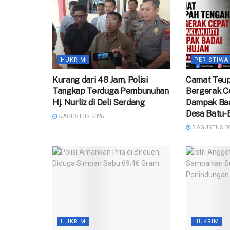
HUKRIM
PERISTIWA
‎Kurang dari 48 Jam, Polisi
Camat Teu
Tangkap Terduga Pembunuhan
Bergerak Ce
Hj. Nurliz di Deli Serdang
Dampak Bad
Desa Batu-
5 AGUSTUS 2026
3 AGUSTUS 2
HUKRIM
HUKRIM