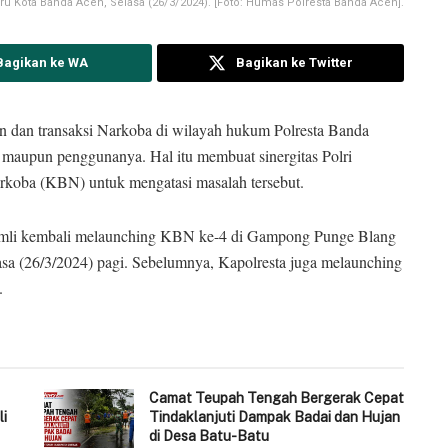
ru Kota Banda Aceh, Selasa (26/3/2024). [Foto: Humas Polresta Banda Aceh].
Bagikan ke WA
Bagikan ke Twitter
 dan transaksi Narkoba di wilayah hukum Polresta Banda
ar maupun penggunanya. Hal itu membuat sinergitas Polri
oba (KBN) untuk mengatasi masalah tersebut.
mli kembali melaunching KBN ke-4 di Gampong Punge Blang
a (26/3/2024) pagi. Sebelumnya, Kapolresta juga melaunching
.
Camat Teupah Tengah Bergerak Cepat
li
Tindaklanjuti Dampak Badai dan Hujan
di Desa Batu-Batu