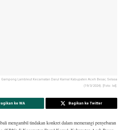
i Gampong Lambleut Kecamatan Darul Kamal Kabupaten Aceh Besar, Selasa
(19/3/2024). [Foto: Ist].
Bagikan ke WA
Bagikan ke Twitter
bali mengambil tindakan konkret dalam memerangi penyebaran