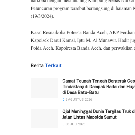
narkoba dengan melaunching Kampung Bebas Narkob
Peluncuran program tersebut berlangsung di halaman
(19/3/2024).
Kasat Resnarkoba Polresta Banda Aceh, AKP Ferdian
Kapolsek Darul Kamal, Iptu M. Al Munawir. Hadir juga
Polda Aceh, Kapolresta Banda Aceh, dan perwakilan 
Berita
Terkait
Camat Teupah Tengah Bergerak Cep
Tindaklanjuti Dampak Badai dan Huj
di Desa Batu-Batu
3 AGUSTUS 2026
Ojol Meninggal Dunia Tergilas Truk d
Jalan Lintas Mapolda Sumut
30 JULI 2026