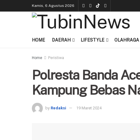
Kamis, 6 Agustus 2026
HOME
DAERAH
LIFESTYLE
OLAHRAGA
Home
Peristiwa
Polresta Banda Ac
Kampung Bebas Nar
by
Redaksi
19 Maret 2024