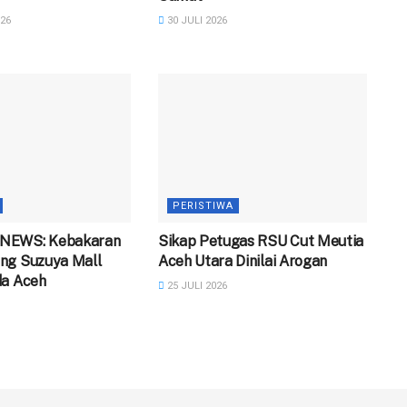
26
30 JULI 2026
PERISTIWA
NEWS: Kebakaran
‎Sikap Petugas RSU Cut Meutia
ng Suzuya Mall
Aceh Utara Dinilai Arogan
da Aceh
25 JULI 2026