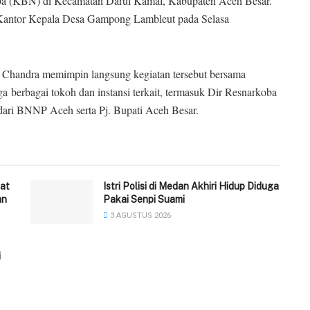
a (KBN) di Kecamatan Darul Kamal, Kabupaten Aceh Besar.
 Kantor Kepala Desa Gampong Lambleut pada Selasa
 Chandra memimpin langsung kegiatan tersebut bersama
 berbagai tokoh dan instansi terkait, termasuk Dir Resnarkoba
dari BNNP Aceh serta Pj. Bupati Aceh Besar.
at
‎Istri Polisi di Medan Akhiri Hidup Diduga
an
Pakai Senpi Suami
3 AGUSTUS 2026
i