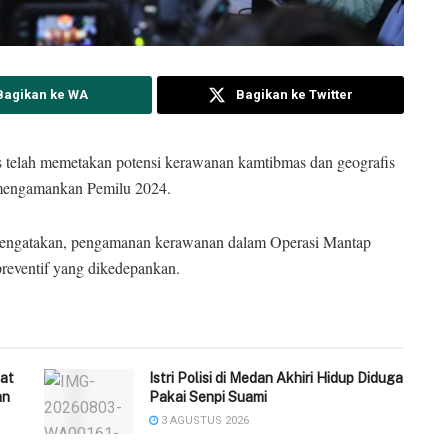
Bagikan ke WA
Bagikan ke Twitter
es telah memetakan potensi kerawanan kamtibmas dan geografis
 mengamankan Pemilu 2024.
 mengatakan, pengamanan kerawanan dalam Operasi Mantap
preventif yang dikedepankan.
at
‎Istri Polisi di Medan Akhiri Hidup Diduga
an
Pakai Senpi Suami
3 AGUSTUS 2026