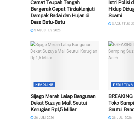
Camat Teupah Tengah
‎Istri Polisi
Bergerak Cepat Tindaklanjuti
Hidup Didug
Dampak Badai dan Hujan di
Suami
Desa Batu-Batu
3 AGUSTUS 2
3 AGUSTUS 2026
HEADLINE
PERISTIWA
Sijago Merah Lalap Bangunan
BREAKING 
Dekat Suzuya Mall Seutui,
Toko Sampi
Kerugian Rp1,5 Miliar
Seutui Ban
26 JULI 2026
26 JULI 2026