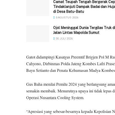
Camat Teupah Tengah Bergerak Cep
Tindaklanjuti Dampak Badai dan Huj
di Desa Batu-Batu
3 AGUSTUS 2026
Ojol Meninggal Dunia Tergilas Truk d
Jalan Lintas Mapolda Sumut
30 JULI 2026
Gatot didampingi Kasatgas Preemtif Brigjen Pol M R
Cahyono, Dirbinmas Polda Jateng Kombes Lafri Pras
Bayu Setianto dan Penata Kehumasan Madya Kombes 
Gus Baha menilai Pemilu 2024 yang berlangsung ama
semakin membaik. Menurutnya upaya ini tidak lepas d
Operasi Nusantara Cooling System.
“Apresiasi yang sebesar-besarnya kepada Kepolisian N