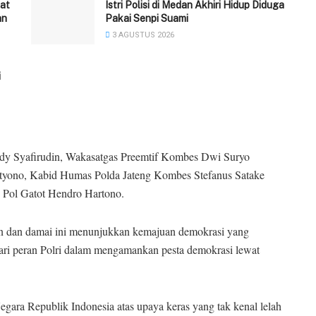
at
‎Istri Polisi di Medan Akhiri Hidup Diduga
an
Pakai Senpi Suami
3 AGUSTUS 2026
i
udy Syafirudin, Wakasatgas Preemtif Kombes Dwi Suryo
etyono, Kabid Humas Polda Jateng Kombes Stefanus Satake
Pol Gatot Hendro Hartono.
n dan damai ini menunjukkan kemajuan demokrasi yang
ari peran Polri dalam mengamankan pesta demokrasi lewat
egara Republik Indonesia atas upaya keras yang tak kenal lelah