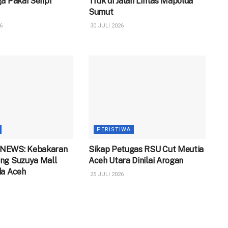
a Pakai Senpi
Truk di Jalan Lintas Mapolda
Sumut
6
30 JULI 2026
PERISTIWA
NEWS: Kebakaran
‎Sikap Petugas RSU Cut Meutia
ng Suzuya Mall
Aceh Utara Dinilai Arogan
da Aceh
25 JULI 2026