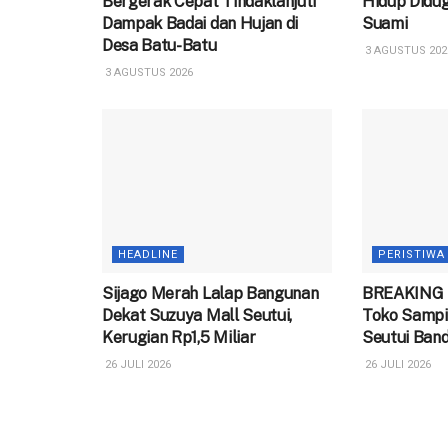
Bergerak Cepat Tindaklanjuti
Hidup Didug
Dampak Badai dan Hujan di
Suami
Desa Batu-Batu
3 AGUSTUS 202
3 AGUSTUS 2026
HEADLINE
PERISTIWA
Sijago Merah Lalap Bangunan
BREAKING 
Dekat Suzuya Mall Seutui,
Toko Sampi
Kerugian Rp1,5 Miliar
Seutui Ban
26 JULI 2026
26 JULI 2026