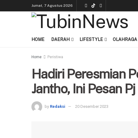
Jumat, 7 Agustus 2026
HOME
DAERAH
LIFESTYLE
OLAHRAGA
Home
Peristiwa
Hadiri Peresmian P
Jantho, Ini Pesan P
by
Redaksi
20 Desember 2023