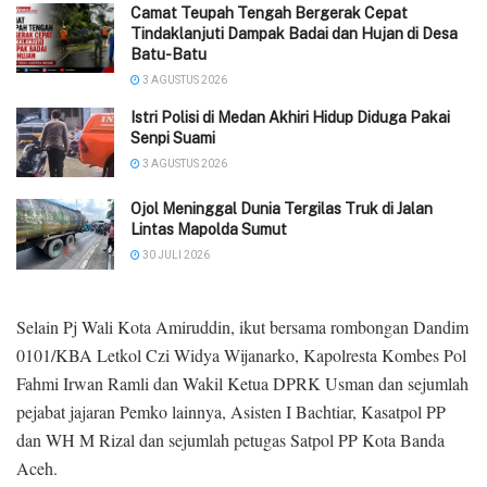
Camat Teupah Tengah Bergerak Cepat
Tindaklanjuti Dampak Badai dan Hujan di Desa
Batu-Batu
3 AGUSTUS 2026
‎Istri Polisi di Medan Akhiri Hidup Diduga Pakai
Senpi Suami
3 AGUSTUS 2026
Ojol Meninggal Dunia Tergilas Truk di Jalan
Lintas Mapolda Sumut
30 JULI 2026
Selain Pj Wali Kota Amiruddin, ikut bersama rombongan Dandim
0101/KBA Letkol Czi Widya Wijanarko, Kapolresta Kombes Pol
Fahmi Irwan Ramli dan Wakil Ketua DPRK Usman dan sejumlah
pejabat jajaran Pemko lainnya, Asisten I Bachtiar, Kasatpol PP
dan WH M Rizal dan sejumlah petugas Satpol PP Kota Banda
Aceh.