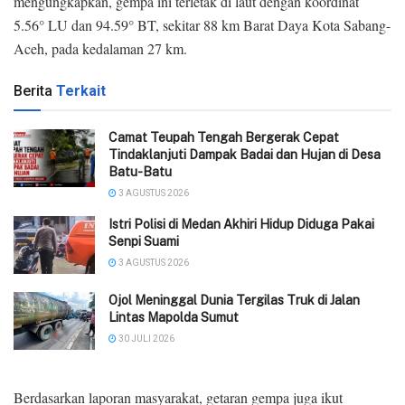
mengungkapkan, gempa ini terletak di laut dengan koordinat
5.56° LU dan 94.59° BT, sekitar 88 km Barat Daya Kota Sabang-
Aceh, pada kedalaman 27 km.
Berita
Terkait
Camat Teupah Tengah Bergerak Cepat
Tindaklanjuti Dampak Badai dan Hujan di Desa
Batu-Batu
3 AGUSTUS 2026
‎Istri Polisi di Medan Akhiri Hidup Diduga Pakai
Senpi Suami
3 AGUSTUS 2026
Ojol Meninggal Dunia Tergilas Truk di Jalan
Lintas Mapolda Sumut
30 JULI 2026
Berdasarkan laporan masyarakat, getaran gempa juga ikut