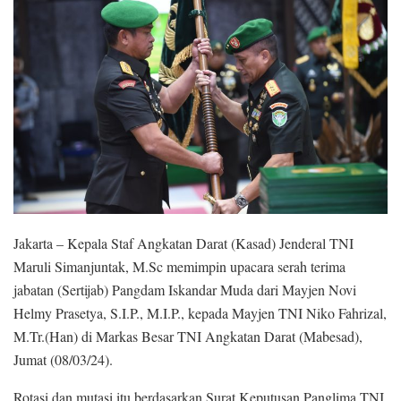
Jakarta – Kepala Staf Angkatan Darat (Kasad) Jenderal TNI
Maruli Simanjuntak, M.Sc memimpin upacara serah terima
jabatan (Sertijab) Pangdam Iskandar Muda dari Mayjen Novi
Helmy Prasetya, S.I.P., M.I.P., kepada Mayjen TNI Niko Fahrizal,
M.Tr.(Han) di Markas Besar TNI Angkatan Darat (Mabesad),
Jumat (08/03/24).
Rotasi dan mutasi itu berdasarkan Surat Keputusan Panglima TNI