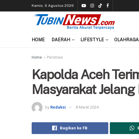
Kamis, 6 Agustus 2026
HOME
DAERAH
LIFESTYLE
OLAHRAGA
Home
Peristiwa
Kapolda Aceh Teri
Masyarakat Jelan
by
Redaksi
8 Maret 2024
Bagikan ke FB