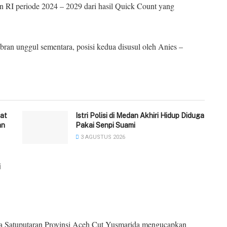
n RI periode 2024 – 2029 dari hasil Quick Count yang
ran unggul sementara, posisi kedua disusul oleh Anies –
at
‎Istri Polisi di Medan Akhiri Hidup Diduga
an
Pakai Senpi Suami
3 AGUSTUS 2026
i
Satuputaran Provinsi Aceh Cut Yusmarida mengucapkan