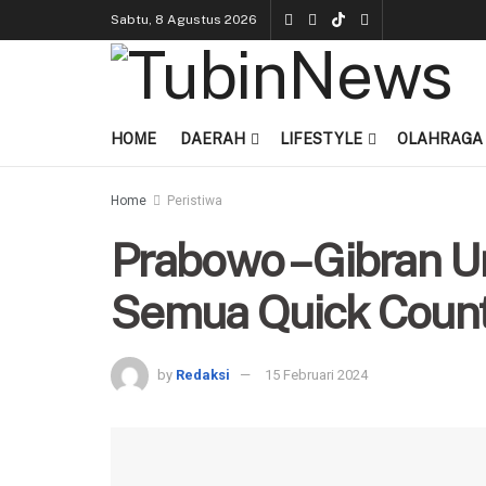
Sabtu, 8 Agustus 2026
HOME
DAERAH
LIFESTYLE
OLAHRAGA
Home
Peristiwa
Prabowo – Gibran U
Semua Quick Count
by
Redaksi
15 Februari 2024