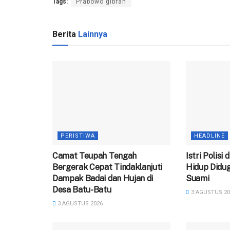
Tags:
Prabowo gibran
Berita
Lainnya
PERISTIWA
HEADLINE
Camat Teupah Tengah
‎Istri Polisi
Bergerak Cepat Tindaklanjuti
Hidup Didug
Dampak Badai dan Hujan di
Suami
Desa Batu-Batu
3 AGUSTUS 20
3 AGUSTUS 2026