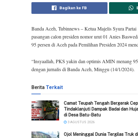
Bagikan ke FB
Banda Aceh, Tubinnews – Ketua Majelis Syura Partai 
pasangan calon presiden nomor urut 01 Anies Basw
95 persen di Aceh pada Pemilihan Presiden 2024 men
“Insyaallah, PKS yakin dan optimis AMIN menang 95 p
dengan jurnalis di Banda Aceh, Minggu (14/1/2024).
Berita
Terkait
Camat Teupah Tengah Bergerak Cep
Tindaklanjuti Dampak Badai dan Huj
di Desa Batu-Batu
3 AGUSTUS 2026
Ojol Meninggal Dunia Tergilas Truk d