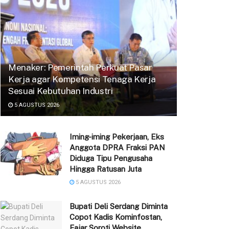
Menaker: Pemerintah Perkuat Pasar
Kerja agar Kompetensi Tenaga Kerja
Sesuai Kebutuhan Industri
5 AGUSTUS 2026
Iming-iming Pekerjaan, Eks
Anggota DPRA Fraksi PAN
Diduga Tipu Pengusaha
Hingga Ratusan Juta
5 AGUSTUS 2026
Bupati Deli Serdang Diminta
Copot Kadis Kominfostan,
Fajar Soroti Website