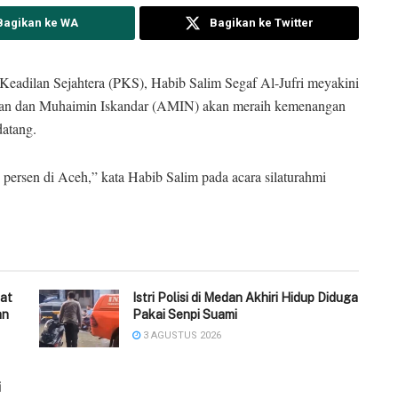
Bagikan ke WA
Bagikan ke Twitter
Keadilan Sejahtera (PKS), Habib Salim Segaf Al-Jufri meyakini
edan dan Muhaimin Iskandar (AMIN) akan meraih kemenangan
datang.
ersen di Aceh,” kata Habib Salim pada acara silaturahmi
at
‎Istri Polisi di Medan Akhiri Hidup Diduga
an
Pakai Senpi Suami
3 AGUSTUS 2026
i