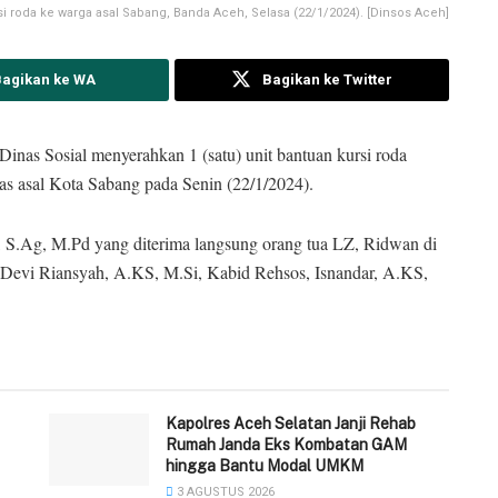
i roda ke warga asal Sabang, Banda Aceh, Selasa (22/1/2024). [Dinsos Aceh]
Bagikan ke WA
Bagikan ke Twitter
Dinas Sosial menyerahkan 1 (satu) unit bantuan kursi roda
tas asal Kota Sabang pada Senin (22/1/2024).
 S.Ag, M.Pd yang diterima langsung orang tua LZ, Ridwan di
s, Devi Riansyah, A.KS, M.Si, Kabid Rehsos, Isnandar, A.KS,
‎Kapolres Aceh Selatan Janji Rehab
Rumah Janda Eks Kombatan GAM
hingga Bantu Modal UMKM ‎
3 AGUSTUS 2026