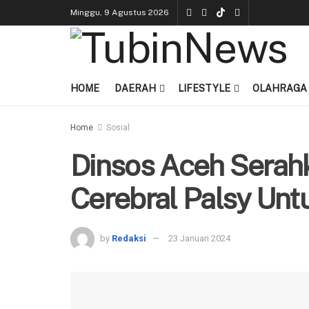
Minggu, 9 Agustus 2026
HOME
DAERAH
LIFESTYLE
OLAHRAGA
Home
Sosial
Dinsos Aceh Serah
Cerebral Palsy Un
by
Redaksi
23 Januari 2024