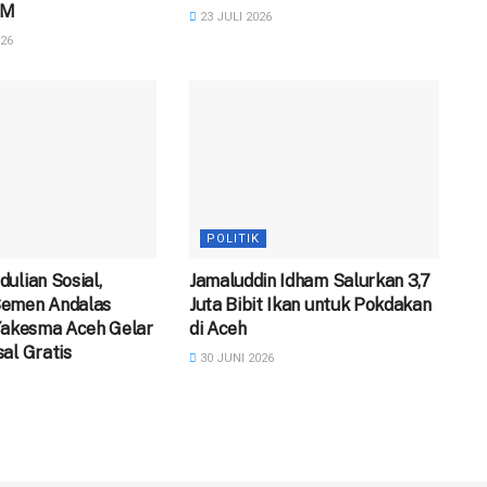
M ‎
23 JULI 2026
26
POLITIK
ulian Sosial,
Jamaluddin Idham Salurkan 3,7
emen Andalas
Juta Bibit Ikan untuk Pokdakan
Yakesma Aceh Gelar
di Aceh
al Gratis
30 JUNI 2026