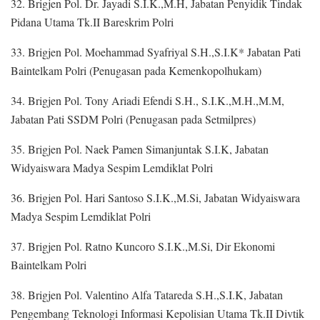
32. Brigjen Pol. Dr. Jayadi S.I.K.,M.H, Jabatan Penyidik Tindak
Pidana Utama Tk.II Bareskrim Polri
33. Brigjen Pol. Moehammad Syafriyal S.H.,S.I.K* Jabatan Pati
Baintelkam Polri (Penugasan pada Kemenkopolhukam)
34. Brigjen Pol. Tony Ariadi Efendi S.H., S.I.K.,M.H.,M.M,
Jabatan Pati SSDM Polri (Penugasan pada Setmilpres)
35. Brigjen Pol. Naek Pamen Simanjuntak S.I.K, Jabatan
Widyaiswara Madya Sespim Lemdiklat Polri
36. Brigjen Pol. Hari Santoso S.I.K.,M.Si, Jabatan Widyaiswara
Madya Sespim Lemdiklat Polri
37. Brigjen Pol. Ratno Kuncoro S.I.K.,M.Si, Dir Ekonomi
Baintelkam Polri
38. Brigjen Pol. Valentino Alfa Tatareda S.H.,S.I.K, Jabatan
Pengembang Teknologi Informasi Kepolisian Utama Tk.II Divtik