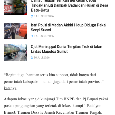
Camat Teupah Tengah Bergerak Cepat
Tindaklanjuti Dampak Badai dan Hujan di Desa
Batu-Batu
3 AGUSTUS 2026
‎Istri Polisi di Medan Akhiri Hidup Diduga Pakai
Senpi Suami
3 AGUSTUS 2026
Ojol Meninggal Dunia Tergilas Truk di Jalan
Lintas Mapolda Sumut
30 JULI 2026
“Begitu juga, bantuan terus kita support, tidak hanya dari
pemerintah kabupaten, namun juga dari pemerintah provinsi,”
katanya.
Adapun lokasi yang dikunjungi Tim BNPB dan Pj Bupati yakni
posko pengungsian yang terletak di lokasi kompi 1 Batalyon
Brimob Trumon Desa Ie Jerneh Kecematan Trumon Tengah.